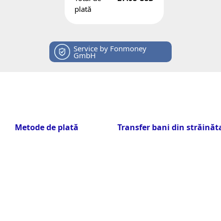
plată
Service by Fonmoney
GmbH
Metode de plată
Transfer bani din străinăt