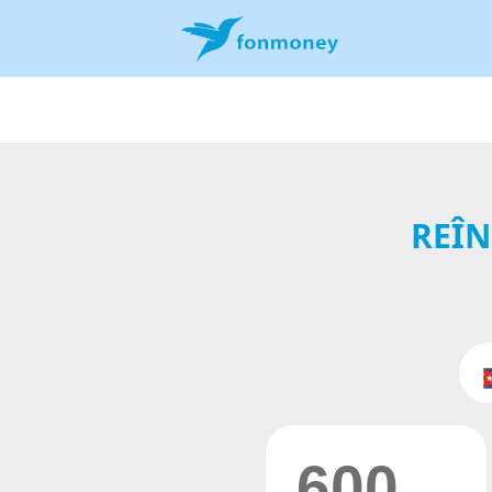
REÎN
600