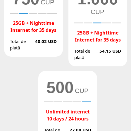
CUP
CUP
25GB + Nighttime
Internet for 35 days
25GB + Nighttime
Internet for 35 days
Total de
40.02 USD
plată
Total de
54.15 USD
plată
500
CUP
Unlimited internet
10 days / 24 hours
Total de
27.08 USD