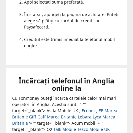
Apoi selectați suma preferată.
În sfârșit, ajungeți la pagina de achitare. Puteți
alege să plătiți cu cardul de credit sau
Paysafecard.
Creditul este trimis imediat la telefonul mobil
englez.
Încărcați telefonul în Anglia
online la
Cu Fonmoney puteți încărca cartelele celor mai mari
operatori în Anglia. Acestia sunt: ​​
'=""
target="_blank"> Asda Mobile UK
,
Econet
,
EE Marea
Britanie
Giff Gaff Marea Britanie
Lebara
Lyca Marea
Britanie
'="" target="_blank"> Acum mobil
'=""
target="_blank"> O2
Talk Mobile
Tesco Mobile UK